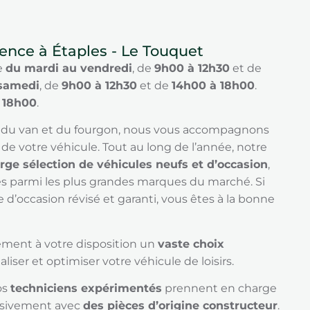
ence à Étaples - Le Touquet
e
du mardi au vendredi
, de
9h00 à 12h30
et de
samedi
, de
9h00 à 12h30
et de
14h00 à 18h00
.
à
18h00
.
, du van et du fourgon, nous vous accompagnons
de votre véhicule. Tout au long de l’année, notre
arge sélection de véhicules neufs et d’occasion
,
 parmi les plus grandes marques du marché. Si
d’occasion révisé et garanti, vous êtes à la bonne
ment à votre disposition un
vaste choix
iser et optimiser votre véhicule de loisirs.
os
techniciens expérimentés
prennent en charge
lusivement avec
des pièces d’origine constructeur
.