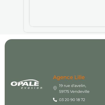
Agence Lille
19 rue d'avelin,
59175 Vendeville
03 20 90 18 72