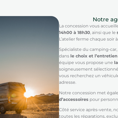
Notre ag
La concession vous accueill
14h00 à 18h30
, ainsi que le
L’atelier ferme chaque soir 
Spécialiste du camping-car
dans
le choix et l’entretien
équipe vous propose une
l
soigneusement sélectionnés
vous recherchez un véhicule 
adresse.
Notre concession met égale
d’accessoires
pour personnal
Côté service après-vente, n
toutes les réparations, exc