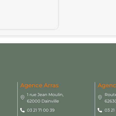
Agence Arras
Agenc
1 rue Jean Moulin,
Route
62000 Dainville
62630
03 21 71 00 39
03 21