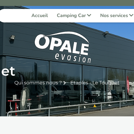
Accueil
Camping Car
Nos services
uet
Qui sommes nous ?
Etaples - Le Touquet