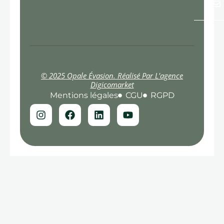
© 2025 Opale Évasion. Réalisé Par L'agence
Digicomarket
Mentions légales
CGU
RGPD