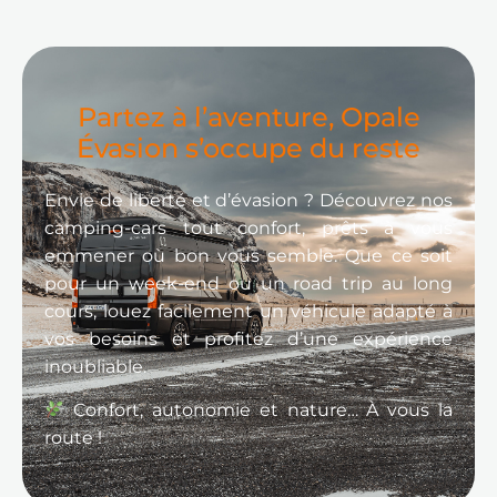
Partez à l’aventure, Opale
Évasion s’occupe du reste
Envie de liberté et d’évasion ? Découvrez nos
camping-cars tout confort, prêts à vous
emmener où bon vous semble. Que ce soit
pour un week-end ou un road trip au long
cours, louez facilement un véhicule adapté à
vos besoins et profitez d’une expérience
inoubliable.
Confort, autonomie et nature… À vous la
route !