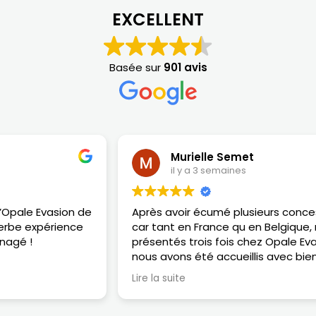
EXCELLENT
Basée sur
901 avis
Murielle Semet
il y a 3 semaines
Après avoir écumé plusieurs concessions de camping
car tant en France qu en Belgique, nous nous sommes
présentés trois fois chez Opale Evasion. Chaque fois
nous avons été accueillis avec bienveillance par le
personnel mais surtout par Tom qui était notre
Lire la suite
interlocuteur principal. Mention vraiment spéciale à
Tom pour sa gentillesse, sa serviabilité et son sourire.
Explications parfaites par son papa lors de la