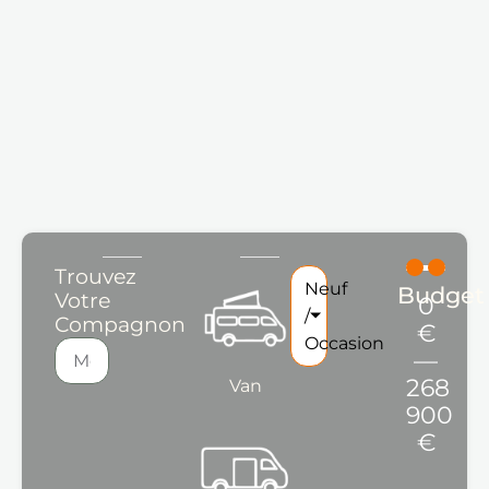
Trouvez
Neuf
Budget
Votre
0
/
Compagnon
€
Occasion
—
268
Van
900
€