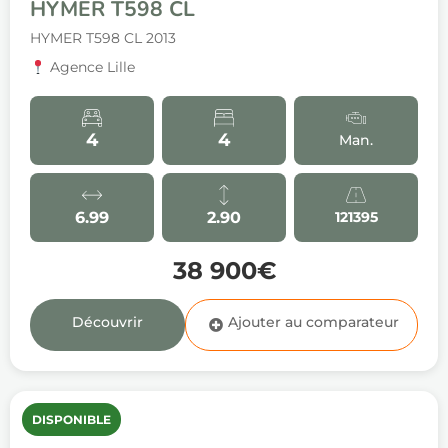
HYMER T598 CL
HYMER T598 CL 2013
Agence Lille
4
4
Man.
6.99
2.90
121395
38 900€
Découvrir
DISPONIBLE