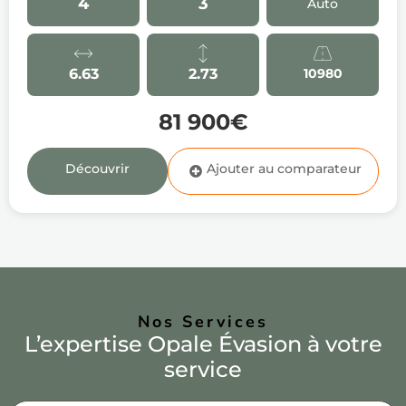
4
3
Auto
6.63
2.73
10980
81 900€
Découvrir
Nos Services
L’expertise Opale Évasion à votre
service