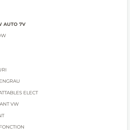
W AUTO 7V
50W
URI
IDENGRAU
ATTABLES ELECT
VANT VW
NT
IFONCTION