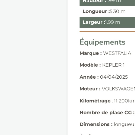
Hauteur :
1.99 m
Longueur :
5.30 m
Largeur :
1.99 m
Équipements
Marque :
WESTFALIA
Modèle :
KEPLER 1
Année :
04/04/2025
Moteur :
VOLKSWAGEN
Kilométrage
: 11 200k
Nombre de place CG 
Dimensions :
longueur 