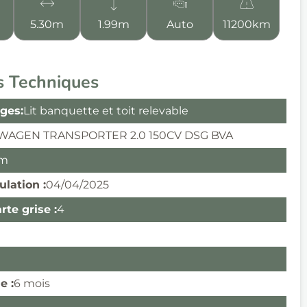
5.30m
1.99m
Auto
11200km
s Techniques
ges:
Lit banquette et toit relevable
WAGEN TRANSPORTER 2.0 150CV DSG BVA
km
ulation :
04/04/2025
te grise :
4
e :
6 mois