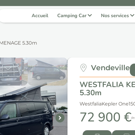
Accueil
Camping Car
Nos services
AMENAGE 5.30m
Vendeville
WESTFALIA K
5.30m
Westfalia
Kepler One
15
72 900 €
Pr