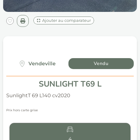
Ajouter au comparateur
Vendu
Vendeville
SUNLIGHT T69 L
Sunlight
T 69 L
140 cv
2020
Prix hors carte grise
4