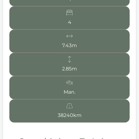
4
7.43m
2.85m
Man.
38240km