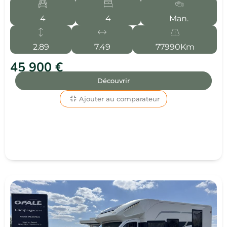
4
4
Man.
2.89
7.49
77990Km
45 900 €
Découvrir
Ajouter au comparateur