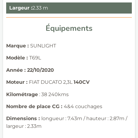
Largeur :
2.33 m
Équipements
Marque :
SUNLIGHT
Modèle :
T69L
Année :
22/10/202
0
Moteur :
FIAT DUCATO 2,3L
1
4
0CV
Kilométrage
: 38 240kms
Nombre de place CG :
4&4 couchages
Dimensions :
longueur : 7.43m / hauteur : 2.87m /
largeur : 2.33m