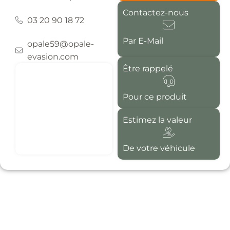
Contactez-nous
03 20 90 18 72
Par E-Mail
opale59@opale-
evasion.com
Être rappelé
Pour ce produit
Estimez la valeur
De votre véhicule