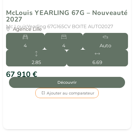
McLouis YEARLING 67G – Nouveauté
2027
Mc Louis
Yearling 67G
165CV BOITE AUTO
2027
Agence Lille
4
4
Auto
2.85
6.69
67 910 €
Découvrir
Ajouter au comparateur