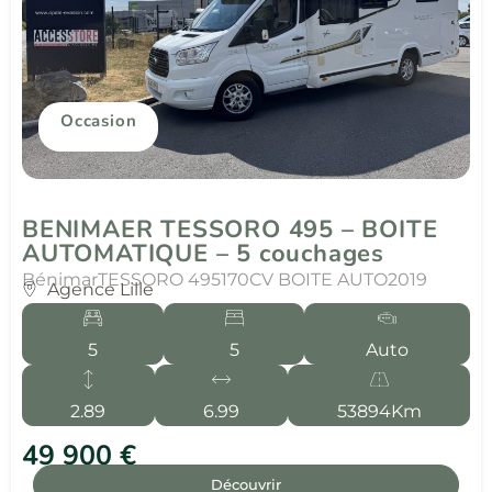
Occasion
BENIMAER TESSORO 495 – BOITE
AUTOMATIQUE – 5 couchages
Bénimar
TESSORO 495
170CV BOITE AUTO
2019
Agence Lille
5
5
Auto
2.89
6.99
53894Km
49 900 €
Découvrir