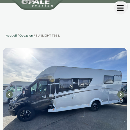
Accueil
/
Occasion
/ SUNLIGHT T69 L