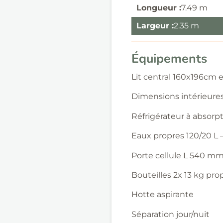
Longueur :
7.49 m
Largeur :
2.35 m
Équipements
Lit central 160x196cm e
Dimensions intérieure
Réfrigérateur à absorpt
Eaux propres 120/20 L 
Porte cellule L 540 m
Bouteilles 2x 13 kg pr
Hotte aspirante
Séparation jour/nuit