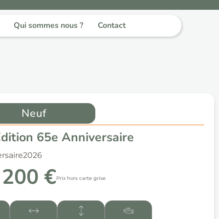
Qui sommes nous ?
Contact
Neuf
ition 65e Anniversaire
rsaire
2026
 200 €
Prix hors carte grise