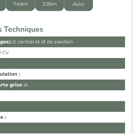
7.49m
2.95m
Auto
s Techniques
ges:
Lit central et lit de pavillon
0 CV
ulation :
te grise :
4
e :