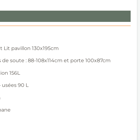
t Lit pavillon 130x195cm
s de soute : 88-108x114cm et porte 100x87cm
ion 156L
– usées 90 L
m
opane