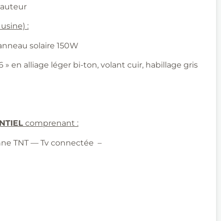
 hauteur
usine) :
panneau solaire 150W
6 » en alliage léger bi-ton, volant cuir, habillage gris
NTIEL
comprenant :
nne TNT –– Tv connectée –