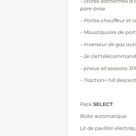
– Stores isothermes à 
pare-brise
– Portes chauffeur et ce
– Moustiquaire de port
– Inverseur de gaz au
– 2
e
clef télécomman
– pneus all
seasons
3P
– Traction+
hill
descen
Pack
SELECT
:
Boite automatique
Lit de pavillon électriq