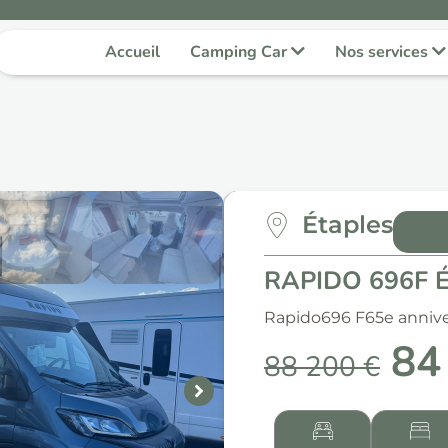
Accueil
Camping Car
Nos services
Étaples
RAPIDO 696F Éd
Rapido
696 F
65e annive
84
88 200 €