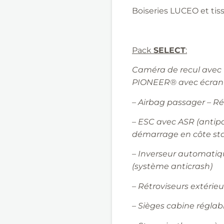
Boiseries LUCEO et t
Pack
SELECT
:
Caméra de recul avec 
PIONEER® avec écran 
– Airbag passager – Ré
– ESC avec ASR (antipa
démarrage en côte sta
–
Inverseur automatiqu
(système
anticrash
)
–
Rétroviseurs extérieu
– Sièges cabine réglab