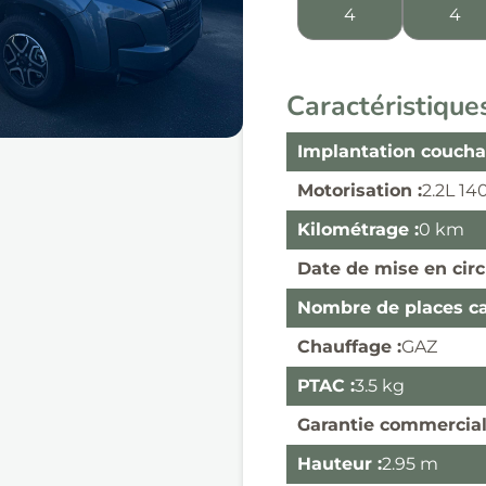
4
4
Caractéristique
Implantation coucha
Motorisation :
2.2L 14
Kilométrage :
0 km
Date de mise en circ
Nombre de places car
Chauffage :
GAZ
PTAC :
3.5 kg
Garantie commercial
Hauteur :
2.95 m