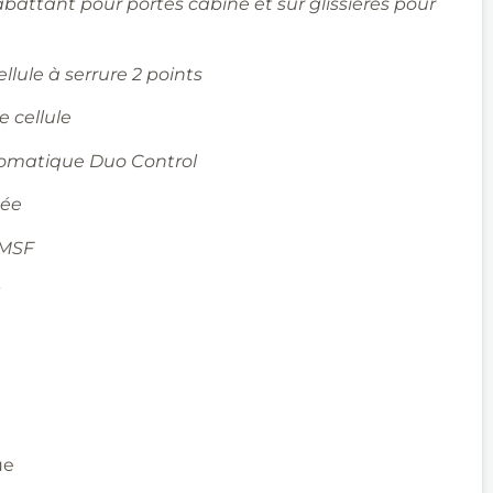
abattant pour portes cabine et sur glissières pour
llule à serrure 2 points
e cellule
tomatique Duo Control
dée
MSF
t
ue