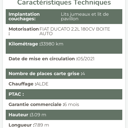
Caractéristiques Techniques
Implantation
Lits jumeaux et lit de
couchages:
pavillon
Motorisation
FIAT DUCATO 2.2L 180CV BOITE
:
AUTO
Kilométrage :
33980 km
Date de mise en circulation :
05/2021
Nombre de places carte grise :
4
Chauffage :
ALDE
PTAC :
Garantie commerciale :
6 mois
Hauteur :
3.09 m
Longueur :
7.89 m