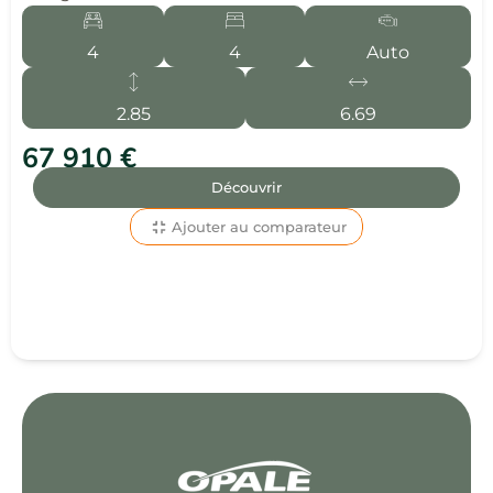
4
4
Auto
2.85
6.69
67 910 €
Découvrir
Ajouter au comparateur