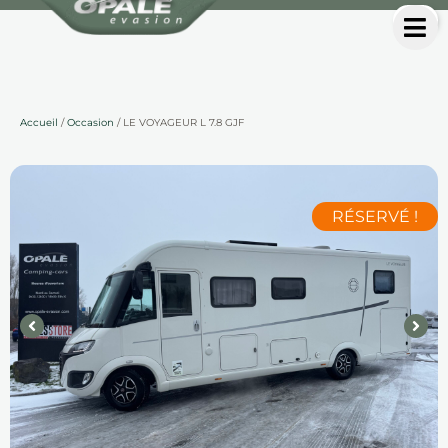
Accueil
/
Occasion
/ LE VOYAGEUR L 7.8 GJF
RÉSERVÉ !