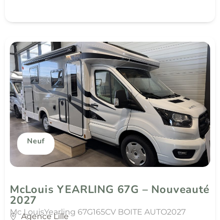
Neuf
McLouis YEARLING 67G – Nouveauté
2027
Mc Louis
Yearling 67G
165CV BOITE AUTO
2027
Agence Lille