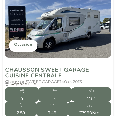
Occasion
CHAUSSON SWEET GARAGE –
CUISINE CENTRALE
Chausson
SWEET GARAGE
140 cv
2013
Agence Lille
4
4
Man.
2.89
7.49
77990Km