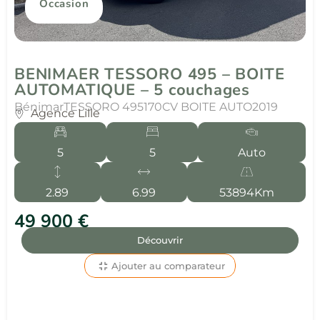
Occasion
BENIMAER TESSORO 495 – BOITE
AUTOMATIQUE – 5 couchages
Bénimar
TESSORO 495
170CV BOITE AUTO
2019
Agence Lille
5
5
Auto
2.89
6.99
53894Km
49 900 €
Découvrir
Ajouter au comparateur