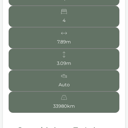
4
7.89m
3.09m
Auto
33980km