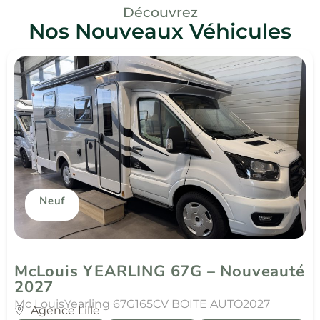
Découvrez
Nos Nouveaux Véhicules
Neuf
McLouis YEARLING 67G – Nouveauté
2027
Mc Louis
Yearling 67G
165CV BOITE AUTO
2027
Agence Lille