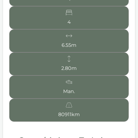
4
6.55m
2.80m
Man.
80911km