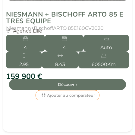
NIESMANN + BISCHOFF ARTO 85 E
TRES EQUIPE
Niesmann+Bischoff
ARTO 85E
160CV
2020
Agence Lille
4
4
Auto
2.95
8.43
60500Km
159 900 €
Découvrir
Ajouter au comparateur