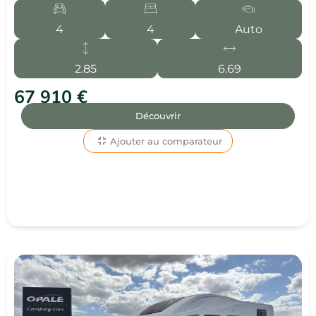
4
4
Auto
2.85
6.69
67 910 €
Découvrir
Ajouter au comparateur