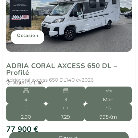
Occasion
ADRIA CORAL AXCESS 650 DL –
Profilé
Adria
coral axcess 650 DL
140 cv
2026
Agence Lille
4
3
Man.
2.90
7.29
995Km
77 900 €
Découvrir