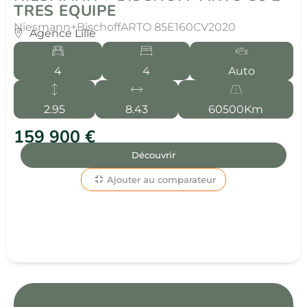
TRES EQUIPE
Niesmann+Bischoff
ARTO 85E
160CV
2020
Agence Lille
4
4
Auto
2.95
8.43
60500Km
159 900 €
Découvrir
Ajouter au comparateur