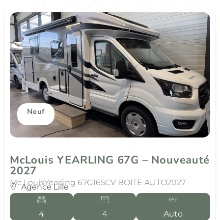
Neuf
McLouis YEARLING 67G – Nouveauté
2027
Mc Louis
Yearling 67G
165CV BOITE AUTO
2027
Agence Lille
4
4
Auto