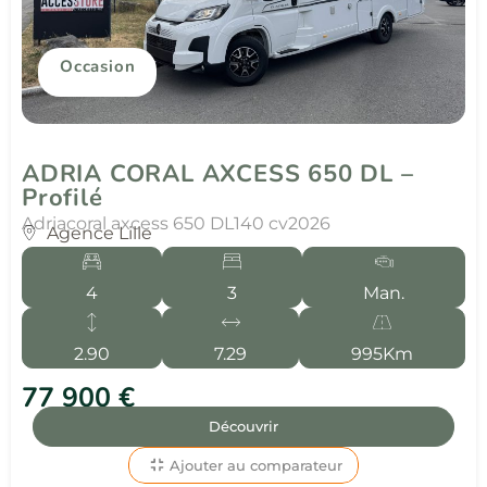
Occasion
ADRIA CORAL AXCESS 650 DL –
Profilé
Adria
coral axcess 650 DL
140 cv
2026
Agence Lille
4
3
Man.
2.90
7.29
995Km
77 900 €
Découvrir
Ajouter au comparateur