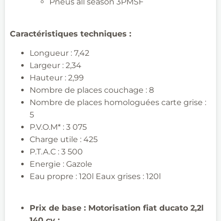
Pneus all
season
3PMSF
Caractéristiques techniques
:
Longueur : 7,42​
Largeur : 2,34
Hauteur : 2,99
Nombre de places couchage : 8
Nombre de places homologuées carte grise :
5
P.V.O.M* : 3 075
Charge utile : 425
P.T.A.C : 3 500
Energie : Gazole
Eau propre : 120l Eaux grises : 120l
Prix de base : Motorisation fiat
ducato
2,2l
140 cv :