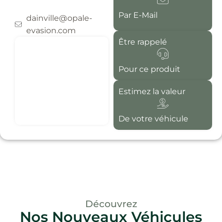
Par E-Mail
dainville@opale-
evasion.com
Être rappelé
Pour ce produit
Estimez la valeur
De votre véhicule
Découvrez
Nos Nouveaux Véhicules