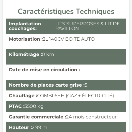
Caractéristiques Techniques
Implantation
LITS SUPERPOSES & LIT DE
couchages:
PAVILLON
Motorisation :
2L 140CV BOITE AUTO
Kilométrage :
0 km
Date de mise en circulation :
Nombre de places carte grise :
5
Chauffage :
COMBI 6EH (GAZ + ÉLECTRICITÉ)
PTAC :
3500 kg
Garantie commerciale :
24 mois constructeur
Hauteur :
2.99 m