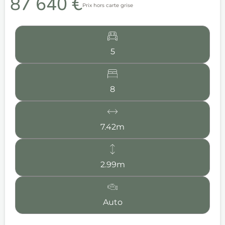
87 640 €
Prix hors carte grise
5
8
7.42m
2.99m
Auto