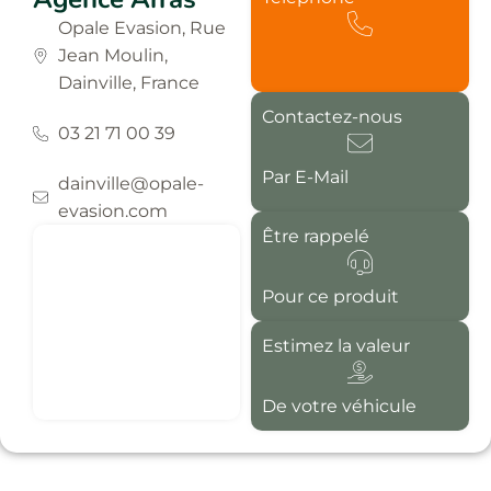
Opale Evasion, Rue
Jean Moulin,
Dainville, France
Contactez-nous
03 21 71 00 39
Par E-Mail
dainville@opale-
evasion.com
Être rappelé
Pour ce produit
Estimez la valeur
De votre véhicule