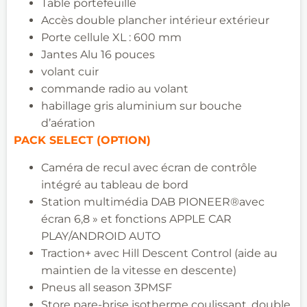
Table portefeuille
Accès double plancher intérieur
extérieur
Porte cellule XL : 600 mm
Jantes Alu 16 pouces
volant cuir
commande radio au volant
habillage gris aluminium sur bouche
d’aération
PACK SELECT (OPTION)
Caméra de recul avec écran de contrôle
intégré au tableau de bord
Station multimédia DAB PIONEER
®
avec
écran 6,8 » et fonctions
APPLE CAR
PLAY/ANDROID AUTO
Traction+ avec Hill
Descent
Control
(aide au
maintien de la vitesse en descente)
Pneus all
season
3PMSF
Store pare-brise isotherme coulissant, double