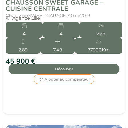
CHAUSSON SWEET GARAGE –
CUISINE CENTRALE
Chausson
SWEET GARAGE
140 cv
2013
Agence Lille
4
4
Man.
2.89
7.49
77990Km
45 900 €
Découvrir
Ajouter au comparateur