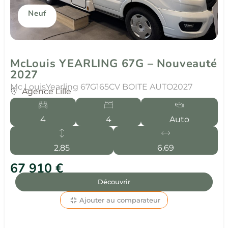
Neuf
McLouis YEARLING 67G – Nouveauté
2027
Mc Louis
Yearling 67G
165CV BOITE AUTO
2027
Agence Lille
4
4
Auto
2.85
6.69
67 910 €
Découvrir
Ajouter au comparateur