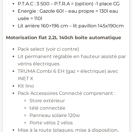
P.T.A.C : 3 500 – P.T.R.A = (option) -1 place CG​
Energie : Gazole 60l – eau propre = 130l eau
usée = 110l​
Lit arrière 160×196 cm – lit pavillon 145x190cm
Motorisation fiat 2.2L 140ch boite automatique
Pack select (voir
ci contre
)
Lit permanent réglable en hauteur assisté par
vérins électriques​
TRUMA Combi 6 EH (gaz + électrique) avec
INET X ​
Kit lino ​
Pack Accessoires Connecté comprenant : ​
Store extérieur
télé connectée
Panneau solaire 120w
Porte vélos
2 vélos
Mise à la route (plaques, mise à disposition,