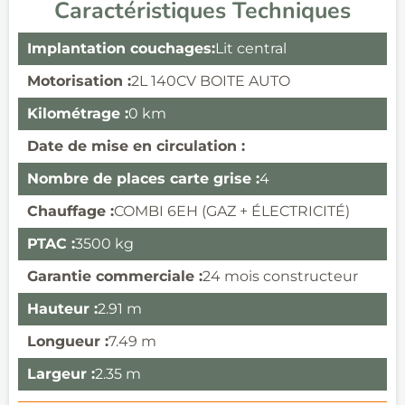
Caractéristiques Techniques
Implantation couchages:
Lit central
Motorisation :
2L 140CV BOITE AUTO
Kilométrage :
0 km
Date de mise en circulation :
Nombre de places carte grise :
4
Chauffage :
COMBI 6EH (GAZ + ÉLECTRICITÉ)
PTAC :
3500 kg
Garantie commerciale :
24 mois constructeur
Hauteur :
2.91 m
Longueur :
7.49 m
Largeur :
2.35 m