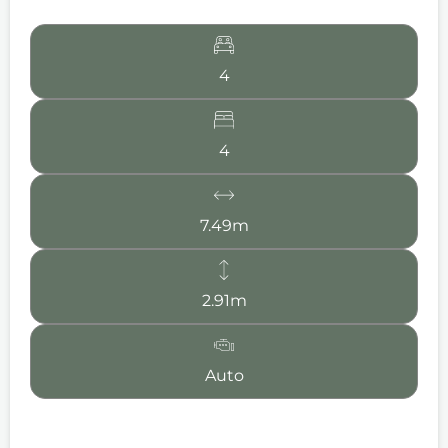
4
4
7.49m
2.91m
Auto