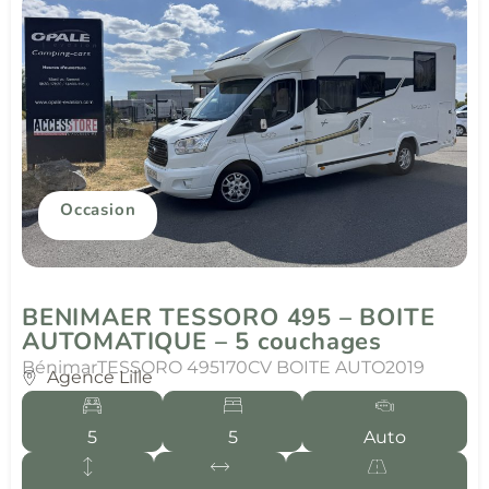
Occasion
BENIMAER TESSORO 495 – BOITE
AUTOMATIQUE – 5 couchages
Bénimar
TESSORO 495
170CV BOITE AUTO
2019
Agence Lille
5
5
Auto