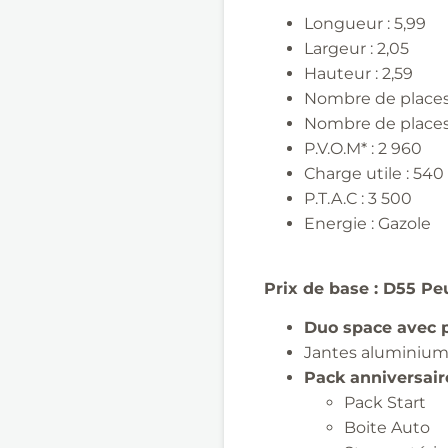
Longueur : 5,99
Largeur : 2,05
Hauteur : 2,59
Nombre de places
Nombre de places
P.V.O.M* : 2 960
Charge utile : 540
P.T.A.C : 3 500
Energie : Gazole
Prix de base
:
D55
Pe
Duo
space
avec p
Jantes aluminium 
Pack anniversair
Pack Start
Boite Auto