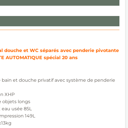
sal douche et WC séparés avec penderie
pivotante
TE AUTOMATIQUE
spécial 20 ans
 bain et douche privatif avec système de penderie
ion XHP
e
objets longs
t eau usée 85L
ompression 149L
x13kg