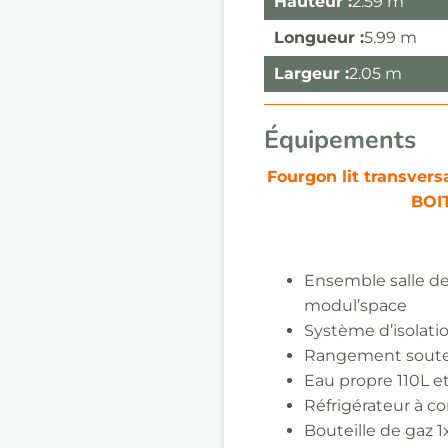
Hauteur :
2.59 m
Longueur :
5.99 m
Largeur :
2.05 m
Équipements
Fourgon lit transver
BOI
Ensemble salle de
modul’space
​
Système d’isolat
Rangement
sout
Eau propre 110L e
Réfrigérateur à c
Bouteille de gaz 1