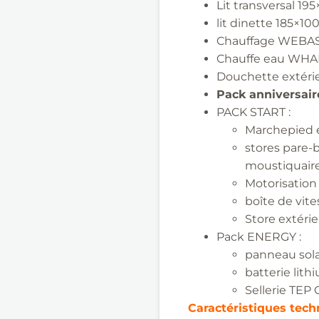
Lit transversal 19
lit dinette 185×1
Chauffage WEBA
Chauffe eau
WHAL
Douchette extéri
Pack anniversair
PACK START :
Marchepied é
stores pare-b
moustiquaire
Motorisation
boîte de vit
Store extérie
Pack ENERGY :
panneau sola
batterie lith
Sellerie TEP
Caractéristiques tec