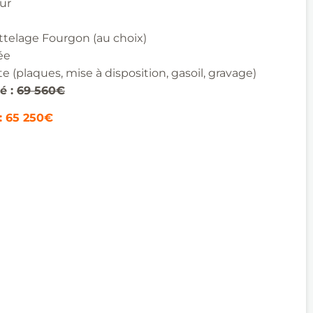
ur
Attelage Fourgon (au choix)
e​
ute
(plaques, mise à disposition, gasoil,
gravage
)
é :
69 560€
: 65 250€