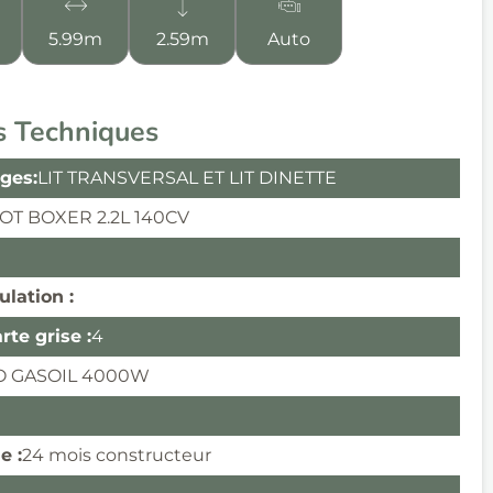
5.99m
2.59m
Auto
s Techniques
ges:
LIT TRANSVERSAL ET LIT DINETTE
T BOXER 2.2L 140CV
ulation :
te grise :
4
 GASOIL 4000W
e :
24 mois constructeur