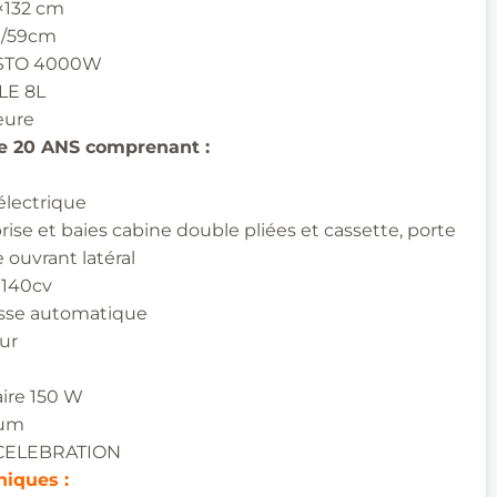
5×132 cm
00/59cm
STO 4000W
E 8L
eure
e 20 ANS comprenant :
​
lectrique
rise et baies cabine double pliées et
cassette, porte
 ouvrant latéral
 140cv
esse automatique
ur
ire 150 W
ium
CELEBRATION
hniques
: