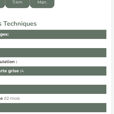
7.4m
Man.
s Techniques
ges:
ulation :
te grise :
4
e :
12 mois