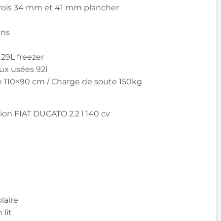
arois 34 mm et 41 mm plancher
ans
 29L freezer
ux usées 92l
 110×90 cm / Charge de soute 150kg
tion FIAT DUCATO 2.2 l 140 cv
laire
 lit