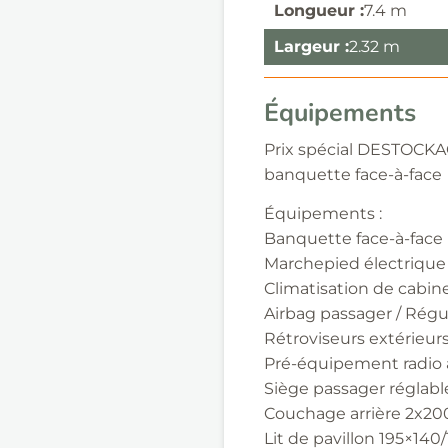
Longueur :
7.4 m
Largeur :
2.32 m
Équipements
Prix spécial DESTOCKAGE
banquette face-à-face
Équipements :
Banquette face-à-face
Marchepied électrique
Climatisation de cabi
Airbag passager / Régu
Rétroviseurs extérieurs
Pré-équipement radio 
Siège passager réglabl
Couchage arrière 2x2
Lit de pavillon 195×140