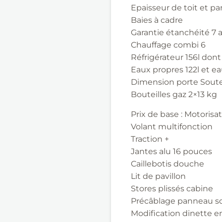
Epaisseur de toit et p
Baies à cadre
Garantie étanchéité 7 
Chauffage combi 6
Réfrigérateur 156l dont
Eaux propres 122l et ea
Dimension porte Soute
Bouteilles gaz 2×13 kg
Prix de base : Motorisa
Volant multifonction
Traction +
Jantes alu 16 pouces
Caillebotis douche
Lit de pavillon
Stores plissés cabine
Précâblage panneau so
Modification dinette en