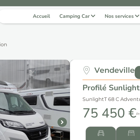
Accueil
Camping Car
Nos services
ion
Vendeville
Profilé Sunligh
Sunlight
T 68 C Advent
75 450 €
Pr