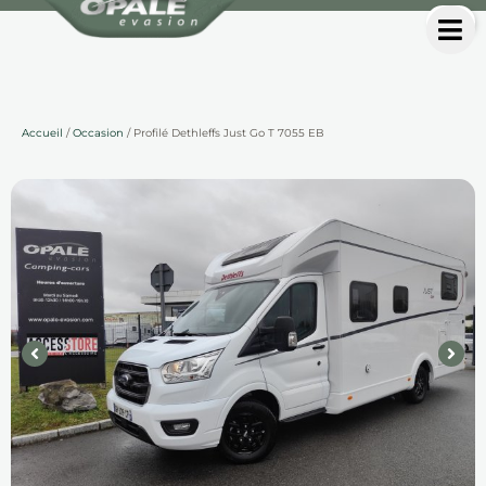
Accueil
/
Occasion
/ Profilé Dethleffs Just Go T 7055 EB