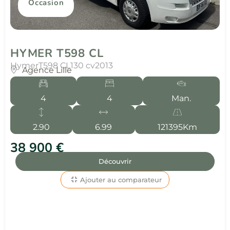
Occasion
HYMER T598 CL
Hymer
T598 CL
130 cv
2013
Agence Lille
4
4
Man.
2.90
6.99
121395Km
38 900 €
Découvrir
Ajouter au comparateur