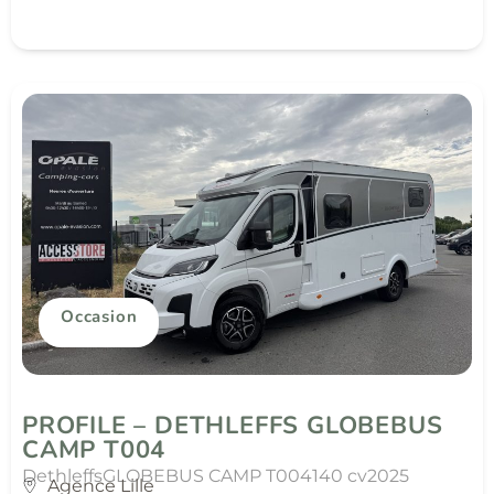
Occasion
PROFILE – DETHLEFFS GLOBEBUS
CAMP T004
Dethleffs
GLOBEBUS CAMP T004
140 cv
2025
Agence Lille