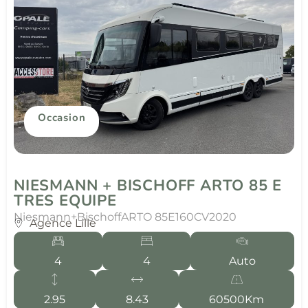
Occasion
NIESMANN + BISCHOFF ARTO 85 E
TRES EQUIPE
Niesmann+Bischoff
ARTO 85E
160CV
2020
Agence Lille
4
4
Auto
2.95
8.43
60500Km