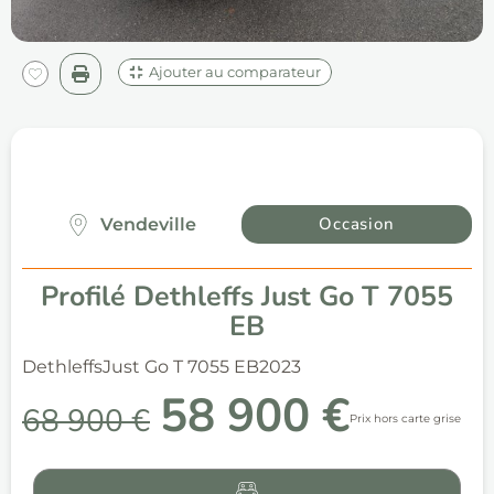
Ajouter au comparateur
Occasion
Vendeville
Profilé Dethleffs Just Go T 7055
EB
Dethleffs
Just Go T 7055 EB
2023
58 900 €
68 900 €
Prix hors carte grise