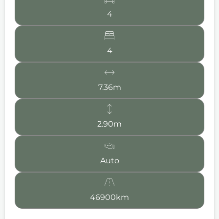
4
4
7.36m
2.90m
Auto
46900km