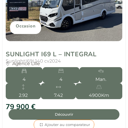
Occasion
SUNLIGHT I69 L – INTEGRAL
Sunlight
I69L
140 cv
2024
Agence Lille
4
4
Man.
2.92
7.42
4900Km
79 900 €
Découvrir
Ajouter au comparateur