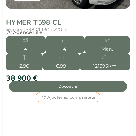
HYMER T598 CL
Hymer
T598 CL
130 cv
2013
Agence Lille
4
4
Man.
2.90
6.99
121395Km
38 900 €
Découvrir
Ajouter au comparateur