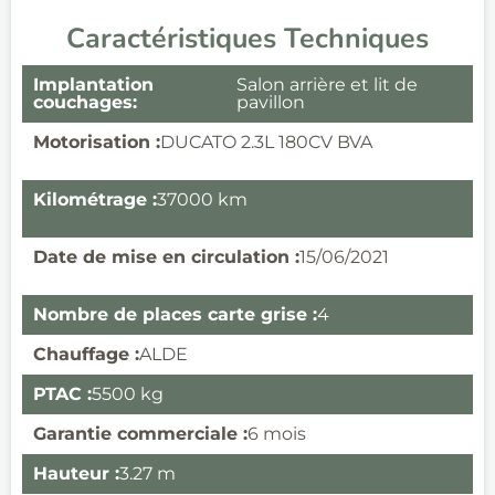
Caractéristiques Techniques
Implantation
Salon arrière et lit de
couchages:
pavillon
Motorisation :
DUCATO 2.3L 180CV BVA
Kilométrage :
37000 km
Date de mise en circulation :
15/06/2021
Nombre de places carte grise :
4
Chauffage :
ALDE
PTAC :
5500 kg
Garantie commerciale :
6 mois
Hauteur :
3.27 m