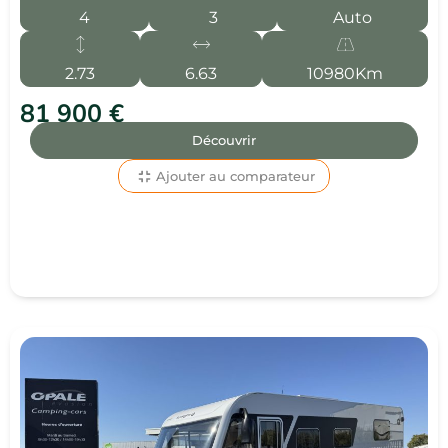
4
3
Auto
2.73
6.63
10980Km
81 900 €
Découvrir
Ajouter au comparateur