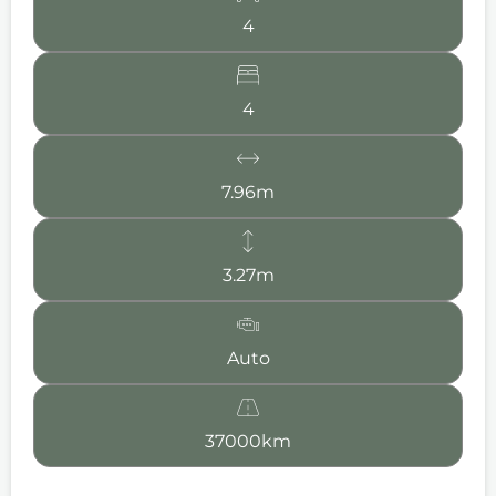
4
4
7.96m
3.27m
Auto
37000km