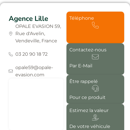
Agence Lille
Téléphone
OPALE EVASION 59,
Rue d'Avelin,
Vendeville, France
Contactez-nous
03 20 90 18 72
Par E-Mail
opale59@opale-
evasion.com
Être rappelé
Pour ce produit
Estimez la valeur
De votre véhicule