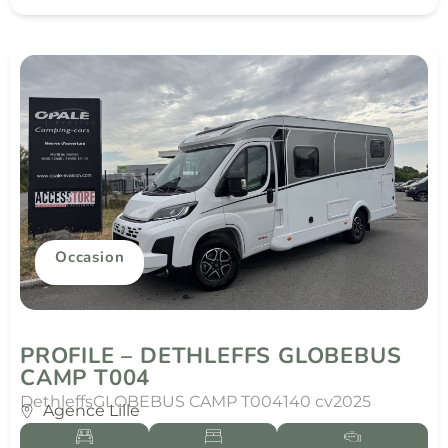
Occasion
PROFILE – DETHLEFFS GLOBEBUS
CAMP T004
Dethleffs
GLOBEBUS CAMP T004
140 cv
2025
Agence Lille