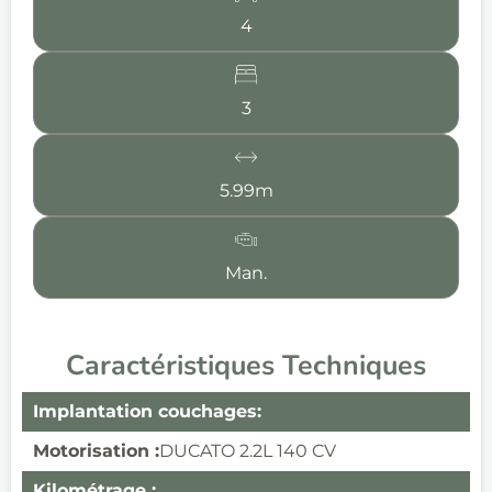
4
3
5.99m
Man.
Caractéristiques Techniques
Implantation couchages:
Motorisation :
DUCATO 2.2L 140 CV
Kilométrage :