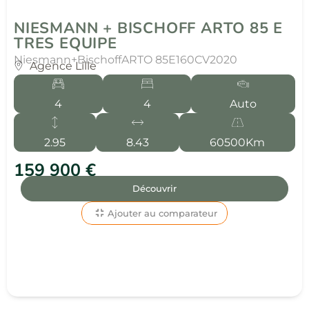
NIESMANN + BISCHOFF ARTO 85 E
TRES EQUIPE
Niesmann+Bischoff
ARTO 85E
160CV
2020
Agence Lille
4
4
Auto
2.95
8.43
60500Km
159 900 €
Découvrir
Ajouter au comparateur