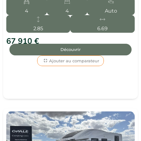
4
4
Auto
2.85
6.69
67 910 €
Découvrir
Ajouter au comparateur