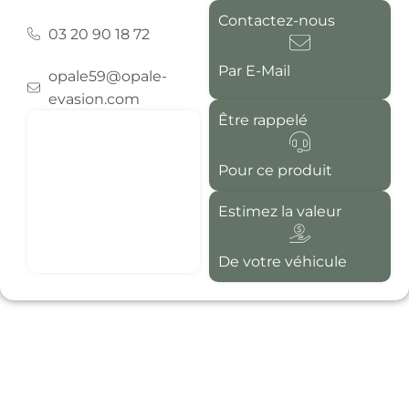
Contactez-nous
03 20 90 18 72
Par E-Mail
opale59@opale-
evasion.com
Être rappelé
Pour ce produit
Estimez la valeur
De votre véhicule