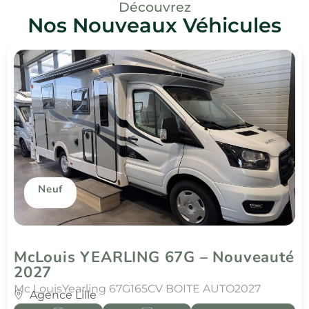
Découvrez
Nos Nouveaux Véhicules
Neuf
McLouis YEARLING 67G – Nouveauté
2027
Mc Louis
Yearling 67G
165CV BOITE AUTO
2027
Agence Lille