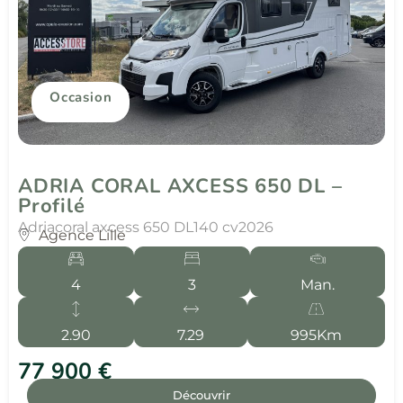
Occasion
ADRIA CORAL AXCESS 650 DL –
Profilé
Adria
coral axcess 650 DL
140 cv
2026
Agence Lille
4
3
Man.
2.90
7.29
995Km
77 900 €
Découvrir