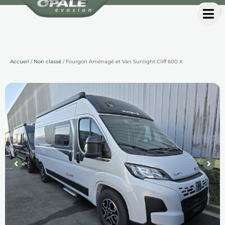
Accueil
/
Non classé
/ Fourgon Aménagé et Van Sunlight Cliff 600 X