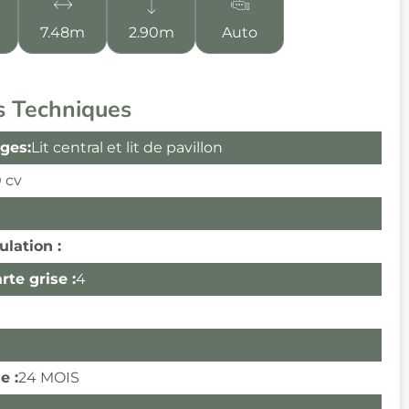
7.48m
2.90m
Auto
s Techniques
ges:
Lit central et lit de pavillon
0 cv
ulation :
te grise :
4
e :
24 MOIS