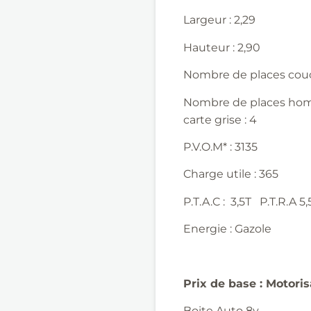
Largeur : 2,29
Hauteur : 2,90
Nombre de places couc
Nombre de places ho
carte grise : 4
P.V.O.M* : 3135
Charge utile : 365
P.T.A.C : 3,5T P.T.R.A 5,
Energie : Gazole
Prix de base :
Motoris
Boite Auto 8v