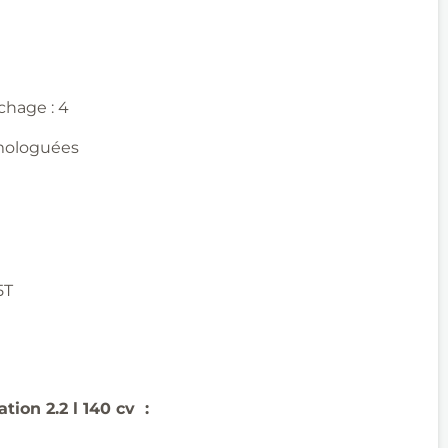
hage : 4
mologuées
5T
ation 2.2 l 140 cv
: