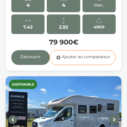
4
4
Man.
7.42
2.92
4900
79 900€
Découvrir
DISPONIBLE