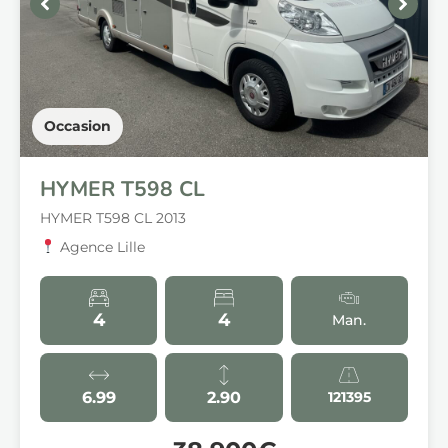
Occasion
HYMER T598 CL
HYMER T598 CL 2013
Agence Lille
4
4
Man.
6.99
2.90
121395