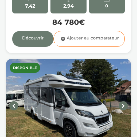
7.42
2.94
0
84 780€
Découvrir
DISPONIBLE