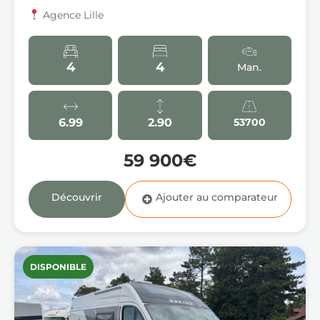
Agence Lille
4
4
Man.
6.99
2.90
53700
59 900€
Découvrir
DISPONIBLE