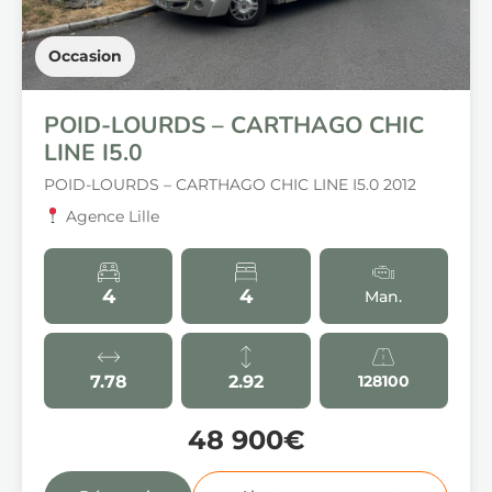
Occasion
POID-LOURDS – CARTHAGO CHIC
LINE I5.0
POID-LOURDS – CARTHAGO CHIC LINE I5.0 2012
Agence Lille
4
4
Man.
7.78
2.92
128100
48 900€