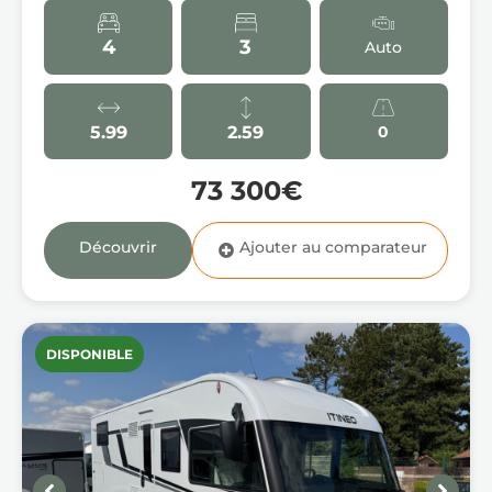
4
3
Auto
5.99
2.59
0
73 300€
Découvrir
DISPONIBLE