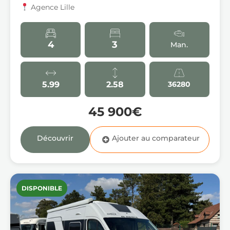
Agence Lille
4
3
Man.
5.99
2.58
36280
45 900€
Découvrir
DISPONIBLE