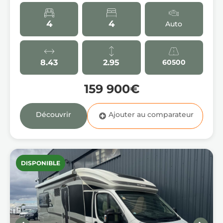
4
4
Auto
8.43
2.95
60500
159 900€
Découvrir
DISPONIBLE