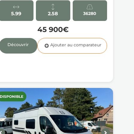
5.99
2.58
36280
45 900€
Découvrir
DISPONIBLE