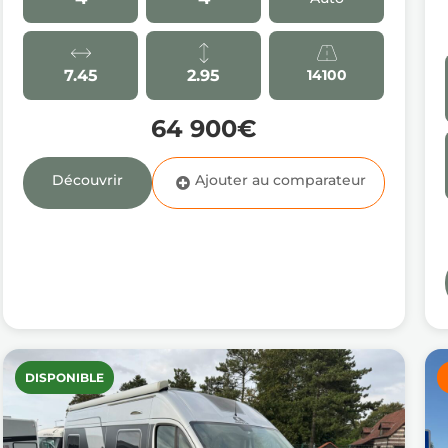
7.45
2.95
14100
64 900€
Découvrir
DISPONIBLE