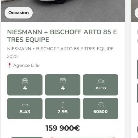
Occasion
NIESMANN + BISCHOFF ARTO 85 E
TRES EQUIPE
NIESMANN + BISCHOFF ARTO 85 E TRES EQUIPE
2020
Agence Lille
4
4
Auto
8.43
2.95
60500
159 900€