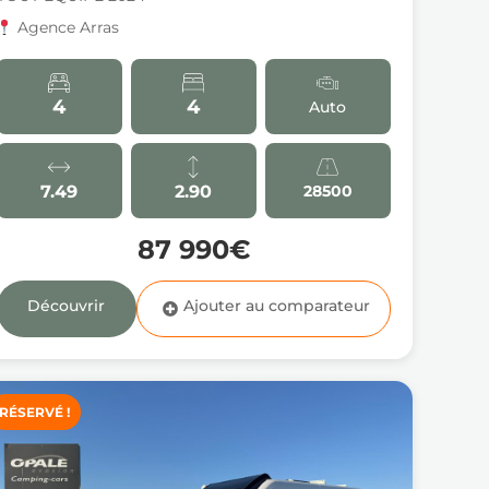
Agence Arras
4
4
Auto
7.49
2.90
28500
87 990€
Découvrir
RÉSERVÉ !