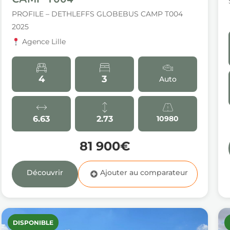
PROFILE – DETHLEFFS GLOBEBUS CAMP T004
2025
Agence Lille
4
3
Auto
6.63
2.73
10980
81 900€
Découvrir
DISPONIBLE