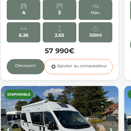
4
3
Man.
6.36
2.65
33500
57 990€
Découvrir
DISPONIBLE