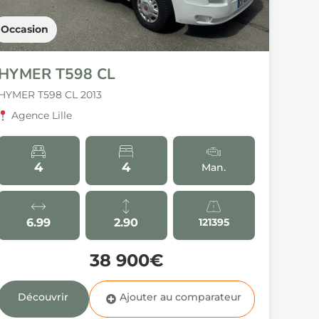
Occasion
HYMER T598 CL
HYMER T598 CL 2013
Agence Lille
4
4
Man.
6.99
2.90
121395
38 900€
Découvrir