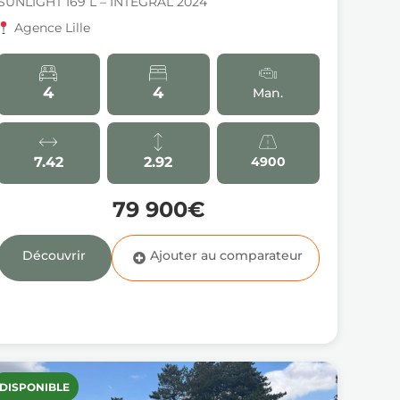
SUNLIGHT I69 L – INTEGRAL 2024
Agence Lille
4
4
Man.
7.42
2.92
4900
79 900€
Découvrir
DISPONIBLE